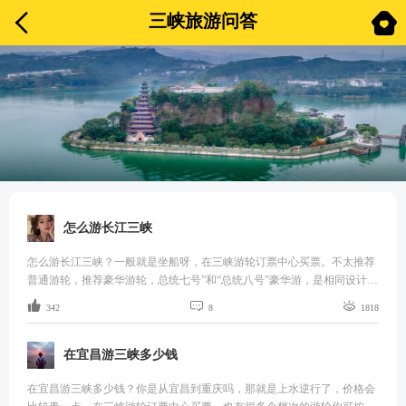


三峡旅游问答
怎么游长江三峡
怎么游长江三峡？一般就是坐船呀，在三峡游轮订票中心买票。不太推荐
普通游轮，推荐豪华游轮，总统七号”和“总统八号”豪华游，是相同设计、
相同工艺的姊妹舰。我上个月刚去玩了回来。全船船长达到长江航运设计



342
8
1818
极限的146.8米，宽度20.2米，非常气派。如果经济条件允许的话强烈推
荐。
在宜昌游三峡多少钱
在宜昌游三峡多少钱？你是从宜昌到重庆吗，那就是上水逆行了，价格会