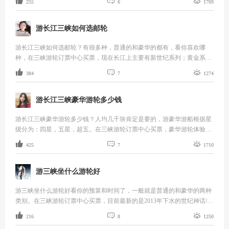



255
6
1769
统一体，所以乘游船在江中看山和水是最佳的体验方式，可以完全融入其
中。如果你爬到两岸的山上，看到的可能就不是真正的三峡了。所以你说
到瞿塘峡游玩，这个概念本身有问题，瞿塘峡不是一个固定的地点，也不
游长江三峡如何选邮轮
是某坐山头，而是很小的一段三峡航道，乘船经过它，才能领略瞿塘峡的
内涵。
游长江三峡如何选邮轮？有很多种，普通的和豪华的都有，看你喜欢哪
种，在三峡游轮订票中心买票，现在长江上主要有新世纪系列；黄金系
列；总统系列；美国维多利亚系列。体验都是很不错的，建议根据自己适



384
7
1274
合的出发时间和地点再选择适合的游轮出游。
游长江三峡豪华游轮多少钱
游长江三峡豪华游轮多少钱？人均几千块肯定是要的，游豪华游船根据星
级分为：四星，五星，超五。在三峡游轮订票中心买票，豪华游轮体验会
比较好，是一张船票游三峡，吃住游玩娱全包，游轮全部为标准两人间。



425
7
1710
游轮会根据时间的剩余，增加停的景区，一般为全船达到50人以上，会增
加景点。
游三峡坐什么游轮好
游三峡坐什么游轮好看你的预算和时间了，一般就是普通的和豪华的两种
类别。在三峡游轮订票中心买票，目前最新的是2013年下水的世纪神话/世
纪传奇，黄金7/8号，总统7/8号，这些都是超五星豪华游轮，载客数400左



216
8
1250
右，最好的应该是长江探索号，他不是最新的，但是是服务最好的，载客