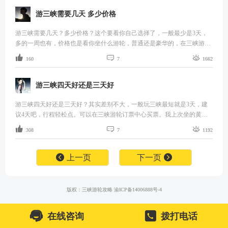
数只在100人左右，服务一对一的比例。
游三峡需要几天 多少价格
游三峡需要几天？多少价格？这个要看你自己选择了，一般最少是3天，
多的一周也有，价格也是看你坐什么游轮，普通还是豪华的，在三峡游轮
订票中心买票。最好是跟团走，一般在宜昌呀，重庆，万州呀呀什么的都



160
7
1662
有当地的团每天发的。一般的线路有变化，但基本上都包括有大、小三峡
和奉节白帝城。
游三峡四天好还是三天好
游三峡四天好还是三天好？其实差别不大，一般玩三峡最短就是3天，建
议4天吧，行程轻松点。可以在三峡游轮订票中心买票。我上次坐的黄金
号邮轮。长江黄金2号邮轮，这艘船长149.96米，宽24米，现代商务风格的



308
7
1192
邮轮建造于2012年，有客房216套，最大最大载客量可达570人。

上一页
下一页

版权：三峡游轮攻略 渝ICP备14006888号-4


在线咨询
拨打电话