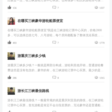
比较贵一点，在三峡游轮订票中心买票。也有很多个档次的游轮你可按情
况选择，长江黄金7号游轮是最新一代超豪华游轮，是现在长江上按国际



156
7
1337
五星级标准打造和经营的游轮。游轮服务也很好，吃得不错。设施很豪
华，我上次坐了回来还是不错的。
在哪买三峡豪华游轮船票便宜
在哪买三峡豪华游轮船票便宜?我是在三峡游轮订票中心买的，价格2000
多，可以选择总统七号、八号游轮，每个房间都配备了整体洗浴系统，而
独立阳台更令游客随时欣赏到长江的壮丽景观。除此之外，游船设计安全



493
7
1779
性、舒适性和人性化都是很好的。
游重庆三峡多少钱
游重庆三峡多少钱？一般就是两部分构成，游轮和其他开销，普通游轮餐
费这些是没有包含的，豪华的有，在三峡游轮订票中心买票。最少的是3
天，普通的游轮看几等舱，一等舱二等舱三等舱什么的，千百块到六百多



286
8
1315
都有，豪华游轮是重庆到宜昌的航段。
游长江三峡最佳路线
游长江三峡最佳路线？一般最常规的就是重庆到宜昌的路线，在三峡游轮
订票中心买票，首先游船是肯定不会分段卖票的，无论豪华还是普通船。
如果想分段走，考虑飞艇，需要先乘车到万州上船。三峡的风景是山水的